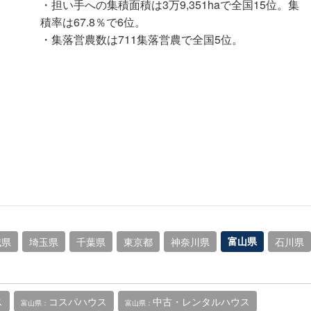
・担い手への集積面積は3万9,351haで全国15位。集
積率は67.8％で6位。
・集落営農数は711集落営農で全国5位。
城県
埼玉県
千葉県
東京都
神奈川県
富山県
石川県
ス
コスパハウス
中古・レンタルハウス
富山県：
富山県：