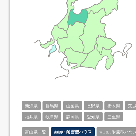
新潟県
群馬県
山梨県
長野県
栃木県
茨
福井県
岐阜県
静岡県
愛知県
三重県
富山県一覧
耐雪型ハウス
耐風型ハウ
富山県：
富山県：