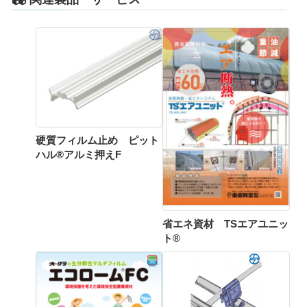
硬質フィルム止め ピット
ハル®アルミ押えF
省エネ資材 TSエアユニッ
ト®