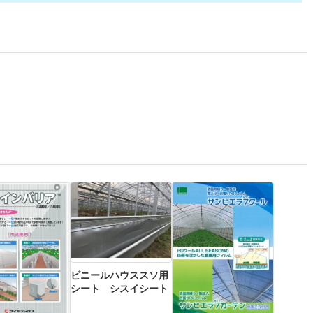
ビニールハウススソ用
シート シスイシート