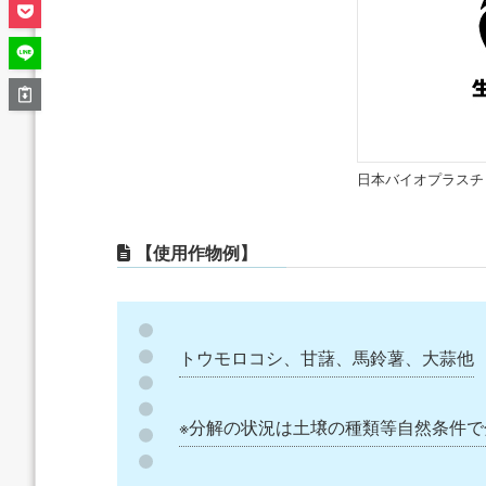
日本バイオプラスチッ
【使用作物例】
トウモロコシ、甘藷、馬鈴薯、大蒜他
※分解の状況は土壌の種類等自然条件