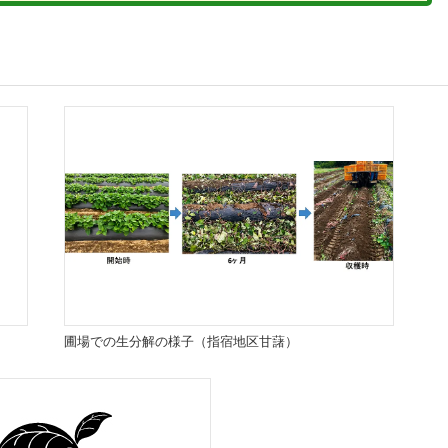
圃場での生分解の様子（指宿地区甘藷）