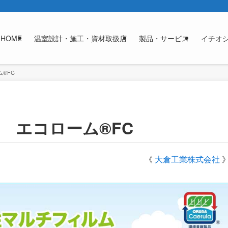
HOME
温室設計・施工・資材取扱店
製品・サービス
イチオ
®FC
 エコローム®FC
《
大倉工業株式会社