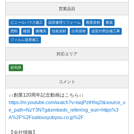
営業品目
ビニールハウス施工
温室修理リフォーム
農業資材
農薬
肥料
種苗
農機具
包装資材
出荷資材
温室付帯設備工事
フィルム張替施工
対応エリア
群馬県
コメント
↓↓創業120周年記念動画はこちら↓↓
https://m.youtube.com/watch?v=taqPztHhq2I&source_v
e_path=NzY3NTg&embeds_referring_euri=https%3
A%2F%2Fsaitousyubyou.co.jp%2F
【会社情報】