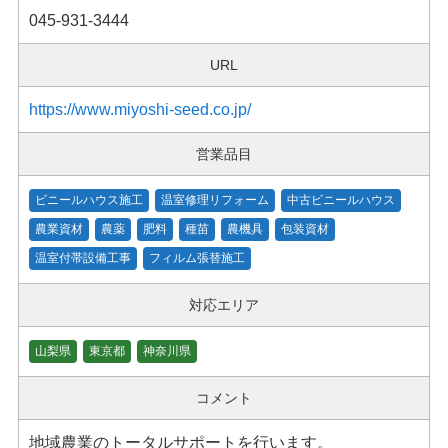
045-931-3444
URL
https://www.miyoshi-seed.co.jp/
営業品目
ビニールハウス施工
温室修理リフォーム
中古ビニールハウス
農業資材
農薬
肥料
種苗
農機具
包装資材
温室付帯設備工事
フィルム張替施工
対応エリア
山梨県
東京都
神奈川県
コメント
地域農業のトータルサポートを行います。