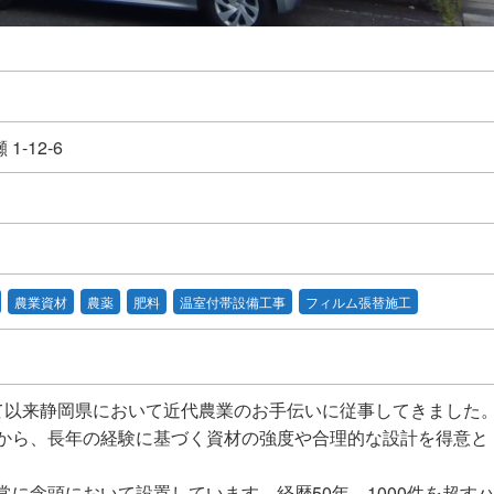
1-12-6
農業資材
農薬
肥料
温室付帯設備工事
フィルム張替施工
て以来静岡県において近代農業のお手伝いに従事してきました
から、長年の経験に基づく資材の強度や合理的な設計を得意と
に念頭において設置しています。経歴50年、1000件を超す