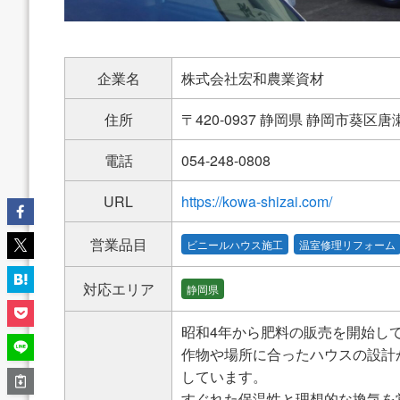
企業名
株式会社宏和農業資材
住所
〒420-0937 静岡県 静岡市葵区唐瀬 
電話
054-248-0808
URL
https://kowa-shizai.com/
営業品目
ビニールハウス施工
温室修理リフォーム
対応エリア
静岡県
昭和4年から肥料の販売を開始し
作物や場所に合ったハウスの設計
しています。
すぐれた保温性と理想的な換気を常