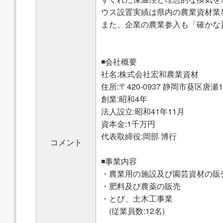
ウス設置実績は県内の農業資材業
また、企業の農業参入も「確かな
◾️会社概要
社名:株式会社宏和農業資材
住所:〒420-0937 静岡市葵区唐瀬1-
創業:昭和4年
法人設立:昭和41年11月
資本金:1千万円
代表取締役:岡部 博行
コメント
◾️事業内容
・農業用の施設及び園芸資材の販
・肥料及び農薬の販売
・とび、土木工事業
(従業員数:12名)