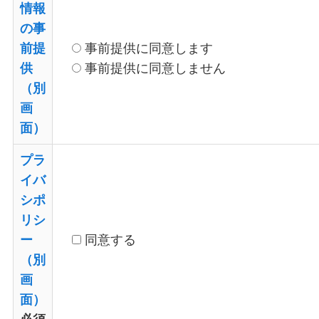
情報
の事
前提
事前提供に同意します
供
事前提供に同意しません
（別
画
面）
プラ
イバ
シポ
リシ
ー
同意する
（別
画
面）