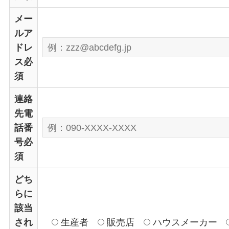
メー
ルア
ドレ
ス
必
須
連絡
先電
話番
号
必
須
どち
らに
該当
され
生産者
販売店
ハウスメーカー