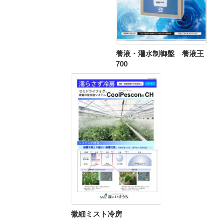
養液・灌水制御盤 養液王
700
微細ミスト冷房