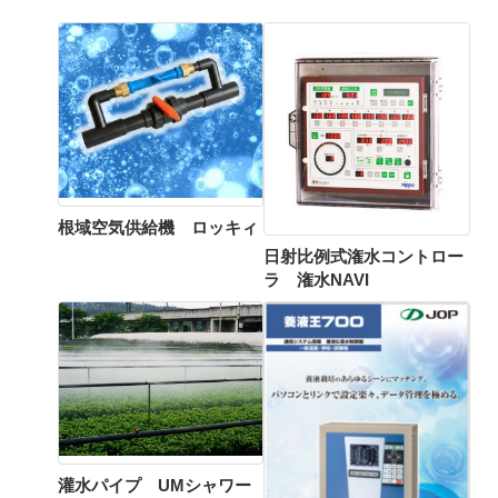
根域空気供給機 ロッキィ
日射比例式潅水コントロー
ラ 潅水NAVI
灌水パイプ UMシャワー