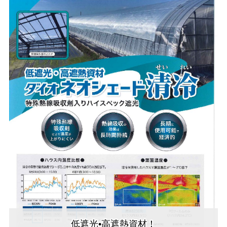
低遮光•高遮熱資材！