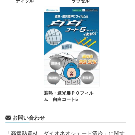
ディソル
ラッセル
遮熱・遮光農ＰＯフィル
ム 白白コート5
お問い合わせ
「高遮熱資材 ダイオネオシェード清冷」に関す