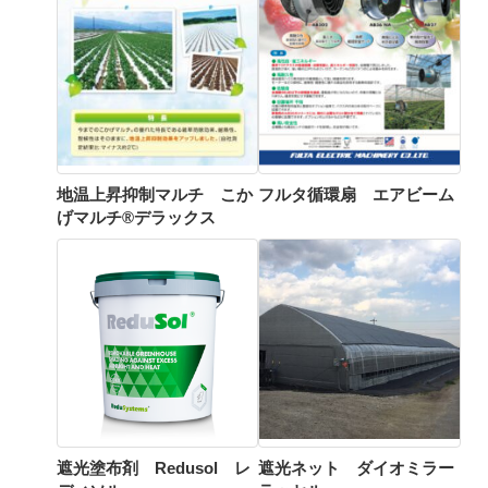
地温上昇抑制マルチ こか
フルタ循環扇 エアビーム
げマルチ®デラックス
遮光塗布剤 Redusol レ
遮光ネット ダイオミラー