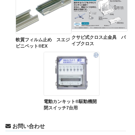
クサビ式クロス止金具 パ
軟質フィルム止め スエジ
イプクロス
ビニペット®EX
電動カンキット®駆動機開
閉スイッチ7台用
お問い合わせ