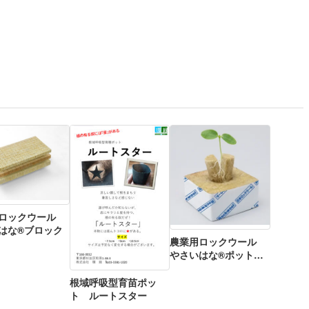
用ロックウール
はな®ブロック
農業用ロックウール
やさいはな®ポット円
柱カット
根域呼吸型育苗ポッ
ト ルートスター