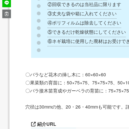
②回収できるのは当社品に限ります
③丈夫な袋や箱に入れてください
④ポリフィルムは除去してください
⑤できるだけ乾燥状態にしてください
⑥ネギ栽培に使用した廃材はお受けで
〇バラなど花木の挿し木に：60×60×60
〇果菜類の育苗に：50×75×75、75×75×75、50×100
〇バラ接木苗育成やガーベラの育苗に：75×75×75、7
穴径は30mmの他、20・26・40mmも可能で
紹介URL