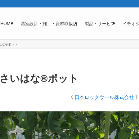
HOME
温室設計・施工・資材取扱店
製品・サービス
イチオ
はな®ポット
さいはな®ポット
《
日本ロックウール株式会社