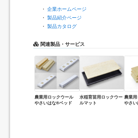
・
企業ホームページ
・
製品紹介ページ
・
製品カタログ
関連製品・サービス
農業用ロックウール
水稲育苗用ロックウー
農業
やさいはな®ベッド
ルマット
やさい