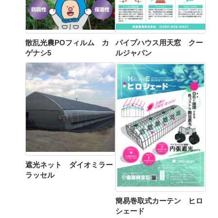
散乱光農POフィルム カ
パイプハウス用天窓 クー
ゲナシ5
ルジャパン
遮光ネット ダイオミラー
ラッセル
簡易巻取式カーテン ヒロ
シェード