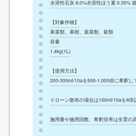
水溶性石灰 8.0%水溶性ほう素 0.35%
【対象作物】
果菜類、果樹、葉菜類、穀類
容量
1.4kg(1L)
【使用方法】
200-300ml/10aを500-1,000倍に希
ドローン散布の場合は100ml/10aを
施用量や施用回数、希釈倍率は生育の