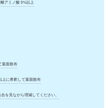
 遊離アミノ酸 5%以上
釈して葉面散布
8倍以上に希釈して葉面散布
具合を見ながら増減してください。