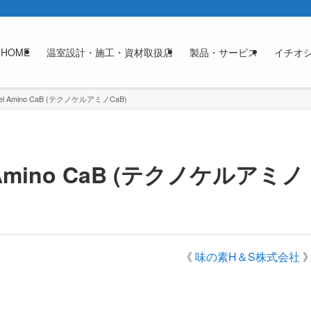
HOME
温室設計・施工・資材取扱店
製品・サービス
イチオ
l Amino CaB (テクノケルアミノCaB)
Amino CaB (テクノケルアミノ
《
味の素H＆S株式会社